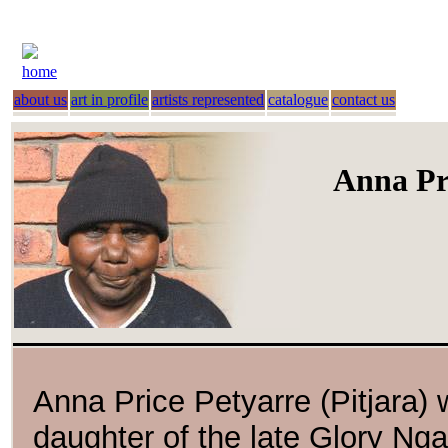
home
about us
art in profile
artists represented
catalogue
contact us
Anna Pr
Anna Price Petyarre (Pitjara) 
daughter of the late Glory Ng